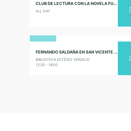
CLUB DE LECTURA CON LA NOVELA FUTURISTA «ANIMALES DIFÍCILES. LA HUMANIDAD ESTÁ EN JUEGO»
octubre
ALL DAY
2025
21
FERNANDO SALDAÑA EN SAN VICENTE DE ALCÁNTARA
noviembre
BIBLIOTECA ESTÉVEZ VERDEJO
2019
12:30 - 18:00