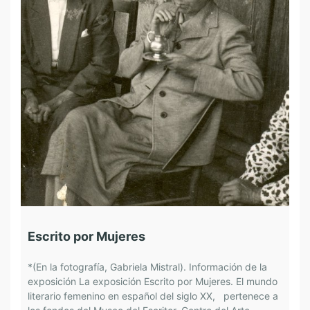
Escrito por Mujeres
V
*(En la fotografía, Gabriela Mistral). Información de la
I
exposición La exposición Escrito por Mujeres. El mundo
V
literario femenino en español del siglo XX, pertenece a
u