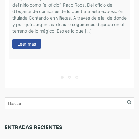
definirlo como “el oficio”. Paco Roca. Del oficio de
r
dibujante de cómics es de lo que trata esta exposición
P
titulada Contando en viñetas. A través de ella, de dónde
o
y por qué surgen las ideas lo seguiremos dejando en el
o
terreno de lo mágico. Eso es lo que […]
l
A
Leer más
o
ENTRADAS RECIENTES