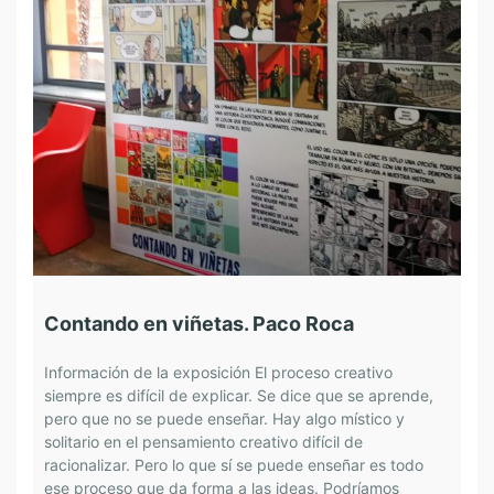
Contando en viñetas. Paco Roca
C
Información de la exposición El proceso creativo
I
siempre es difícil de explicar. Se dice que se aprende,
h
pero que no se puede enseñar. Hay algo místico y
n
solitario en el pensamiento creativo difícil de
c
racionalizar. Pero lo que sí se puede enseñar es todo
M
ese proceso que da forma a las ideas. Podríamos
d