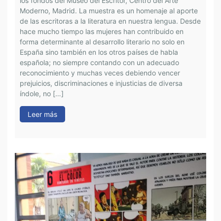
los fondos del Museo del Escritor, Centro del Arte
s
Moderno, Madrid. La muestra es un homenaje al aporte
p
de las escritoras a la literatura en nuestra lengua. Desde
s
hace mucho tiempo las mujeres han contribuido en
i
forma determinante al desarrollo literario no solo en
u
España sino también en los otros países de habla
l
española; no siempre contando con un adecuado
e
reconocimiento y muchas veces debiendo vencer
p
prejuicios, discriminaciones e injusticias de diversa
i
índole, no […]
o
Leer más