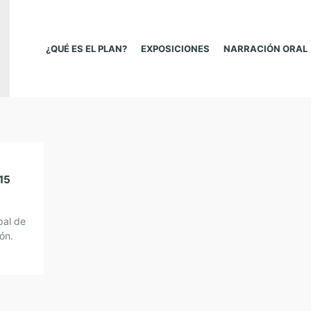
¿QUÉ ES EL PLAN?
EXPOSICIONES
NARRACIÓN ORAL
15
pal de
ión.
l No