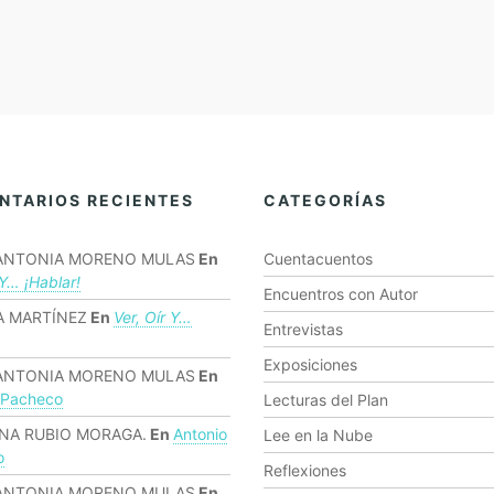
NTARIOS RECIENTES
CATEGORÍAS
ANTONIA MORENO MULAS
En
Cuentacuentos
 Y… ¡hablar!
Encuentros con Autor
 MARTÍNEZ
En
Ver, Oír Y…
Entrevistas
Exposiciones
ANTONIA MORENO MULAS
En
 Pacheco
Lecturas del Plan
NA RUBIO MORAGA.
En
Antonio
Lee en la Nube
o
Reflexiones
ANTONIA MORENO MULAS
En