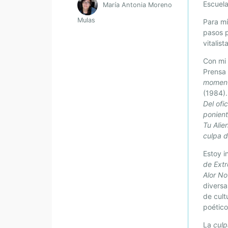
Escuela
María Antonia Moreno
Mulas
Para mí
pasos p
vitalis
Con mi
Prensa
moment
(1984)
Del ofi
ponien
Tu Alie
culpa d
Estoy i
de Ext
Alor No
diversa
de cult
poétic
La
culp