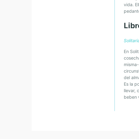
vida. E
pedante
Libr
Solitar
En Sol
cosecha
misma- 
circuns
del alm
Es la p
llevar,
beben v