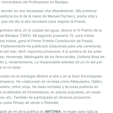
 Universitaria del Profesorado en Badajoz.
 escribir es una necesidad vital (literalmente). Mis primeros
oéticos los di de la mano de Manuel Pacheco, poeta vital y
ta que me dio el aire necesario para respirar la Poesía.
 primera obra,
En la ciudad del agua
, obtuve el III Premio de la
 de Badajoz (1983). Mi segundo poemario
Tú, para tristes
os tristes
, ganó el Primer Premio Constitución de Poesía
. Posteriormente he publicado
Estaciones para una ceremonia
;
cio del mar
;
Abril
;
Impronta primavera
;
A la sombra de los soles
tes
;
Homenaje
;
Madrugada de los ferrocarriles
;
Solitaria Rosa de
nto
y, recientemente,
La insoportable soledad de yo no ser por
e tú no estar
.
ncluido en la antología
Abierto al aire
y en la
Gran Enciclopedia
remadura
. He colaborado en revistas como
Melquíades
,
Gálibo
,
vísimo
, entre otras. He dado recitales y lecturas poéticas en
s localidades de Extremadura, en plazas populares, en casas
ura, etc. También he participado en diversos proyectos
os como
Píntalo de Verde
o
Pirámide
.
able
de mi obra poética es
ANTONIA
, mi mujer para toda la