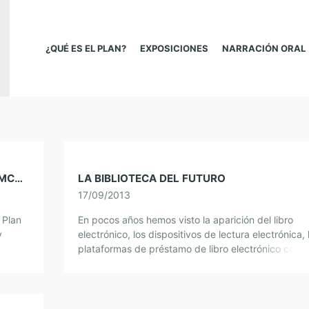
¿QUÉ ES EL PLAN?
EXPOSICIONES
NARRACIÓN ORAL
LA NARRACIÓN ORAL VISTA POR PATRICIA MCGILL
LA BIBLIOTECA DEL FUTURO
17/09/2013
 Plan
En pocos años hemos visto la aparición del libro
y
electrónico, los dispositivos de lectura electrónica, 
llos
plataformas de préstamo de libro electrónico como
Odilo, que comienzan a ser una realidad, […]