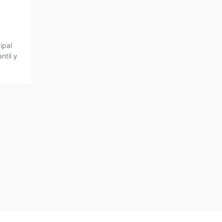
ipal
ntil y
tos No