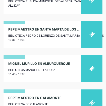
BIBLIOTECA PÚBLICA MUNICIPAL DE VALDECALZADA
noviembre
ALL DAY
2022
29
PEPE MAESTRO EN SANTA MARTA DE LOS BARROS
BIBLIOTECA PEDRO DE LORENZO DE SANTA MARTA DE LOS BARROS
enero
10:30 - 17:30
2020
12
MIGUEL MURILLO EN ALBURQUERQUE
BIBLIOTECA MANUEL DE LA ROSA
febrero
11:45 - 18:00
2020
12
PEPE MAESTRO EN CALAMONTE
BIBLIOTECA DE CALAMONTE
febrero