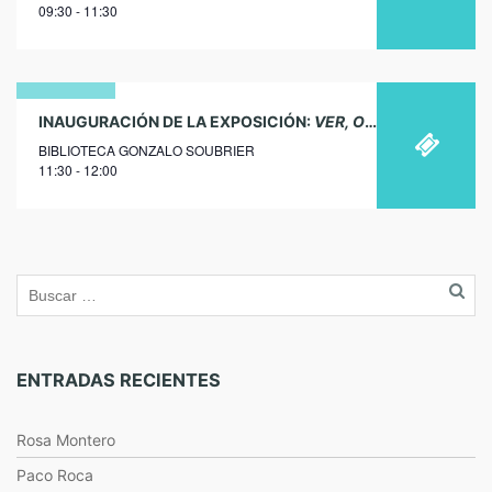
09:30 - 11:30
2019
06
INAUGURACIÓN DE LA EXPOSICIÓN:
VER, OÍR Y… ¡HABLAR!
E
BIBLIOTECA GONZALO SOUBRIER
octubre
11:30 - 12:00
2017
ENTRADAS RECIENTES
Rosa Montero
Paco Roca