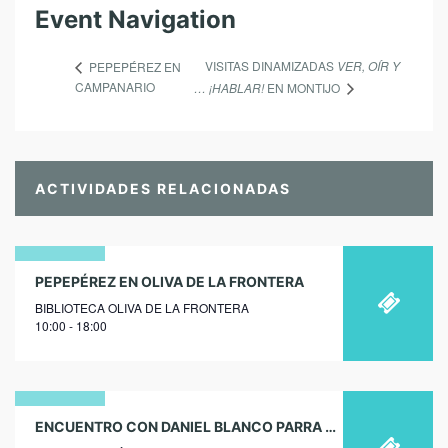
Event Navigation
VISITAS DINAMIZADAS
VER, OÍR Y
PEPEPÉREZ EN
CAMPANARIO
… ¡HABLAR!
EN MONTIJO
ACTIVIDADES RELACIONADAS
19
PEPEPÉREZ EN OLIVA DE LA FRONTERA
BIBLIOTECA OLIVA DE LA FRONTERA
noviembre
10:00 - 18:00
2019
08
ENCUENTRO CON DANIEL BLANCO PARRA EN LA BIBLIOTECA PÚBLICA MUNICIPAL DE VALDECALZADA