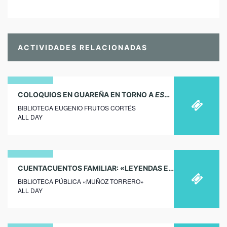
ACTIVIDADES RELACIONADAS
21
COLOQUIOS EN GUAREÑA EN TORNO A
ESCRITO POR MUJERES
BIBLIOTECA EUGENIO FRUTOS CORTÉS
enero
ALL DAY
2020
23
CUENTACUENTOS FAMILIAR: «LEYENDAS EN MIS ALFORJAS», CON FERNANDO SALDAÑA EN ORELLANA LA VIEJA
BIBLIOTECA PÚBLICA «MUÑOZ TORRERO»
abril
ALL DAY
2026