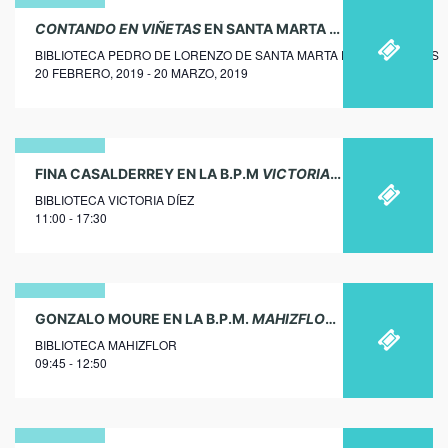
20
CONTANDO EN VIÑETAS
EN SANTA MARTA DE LOS BARROS
BIBLIOTECA PEDRO DE LORENZO DE SANTA MARTA DE LOS BARROS
febrero
20 FEBRERO, 2019 - 20 MARZO, 2019
2019
01
FINA CASALDERREY EN LA B.P.M
VICTORIA DÍEZ
DE CHELES
BIBLIOTECA VICTORIA DÍEZ
febrero
11:00 - 17:30
2018
22
GONZALO MOURE EN LA B.P.M.
MAHIZFLOR
DE ACEUCHAL
BIBLIOTECA MAHIZFLOR
febrero
09:45 - 12:50
2018