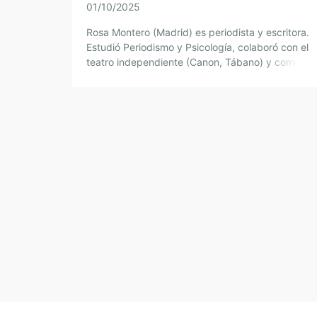
01/10/2025
Rosa Montero (Madrid) es periodista y escritora.
Estudió Periodismo y Psicología, colaboró con el
teatro independiente (Canon, Tábano) y comenzó
publicar en medios como «Fotogramas», «Pueblo
«Posible». Desde […]