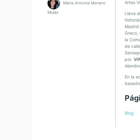
Artes V
María Antonia Moreno
Mulas
Lleva a
histori
Madrid 
Greco, 
la Comu
de call
Sensepo
por
Vi
Alambr
En la a
basado 
Pág
Blog