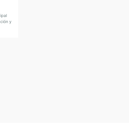
ipal
cción y
ión