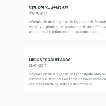
VER, OÍR Y… ¡HABLAR!
03/10/2017
Información de la exposición Esta exposición titul
Ver oír y … ¡hablar! realizada a partir de la fórmul
un abecedario reúne palabras que nos evocan
sentimientos y emociones que experimentan las [
LIBROS TROQUELADOS
28/01/2017
Información de la exposición El constante afán de
editores e ilustradores de libros de hacer éstos c
vez más atractivos, bellos y divertidos es
seguramente el origen de los libros […]