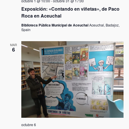
octubre 1 @ 10:00
-
octubre 31 @ 17:00
i
Exposición: «Contando en viñetas», de Paco
v
Roca en Aceuchal
i
Biblioteca Pública Municipal de Aceuchal
Aceuchal, Badajoz,
Spain
d
a
MAR
6
d
e
s
octubre 6