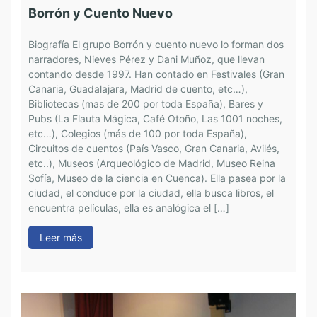
Borrón y Cuento Nuevo
C
Biografía El grupo Borrón y cuento nuevo lo forman dos
narradores, Nieves Pérez y Dani Muñoz, que llevan
B
contando desde 1997. Han contado en Festivales (Gran
e
Canaria, Guadalajara, Madrid de cuento, etc…),
m
Bibliotecas (mas de 200 por toda España), Bares y
a
Pubs (La Flauta Mágica, Café Otoño, Las 1001 noches,
c
etc…), Colegios (más de 100 por toda España),
l
Circuitos de cuentos (País Vasco, Gran Canaria, Avilés,
r
etc..), Museos (Arqueológico de Madrid, Museo Reina
m
Sofía, Museo de la ciencia en Cuenca). Ella pasea por la
h
ciudad, el conduce por la ciudad, ella busca libros, el
i
encuentra películas, ella es analógica el […]
h
Leer más