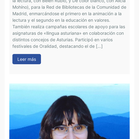
la lectura, con Belén Rubio, y De color blanco, con Alicia
M
Mohíno), para la Red de Bibliotecas de la Comunidad de
p
Madrid, enmarcándose el primero en la animación a la
l
lectura y el segundo en la educación en valores.
l
También realiza campañas escolares de apoyo para las
C
asignaturas de «llingua asturiana» en colaboración con
p
distintos concejos de Asturias. Participó en varios
a
festivales de Oralidad, destacando el de […]
S
c
Leer más