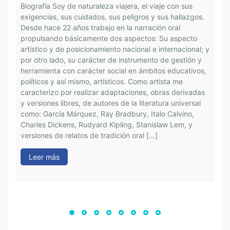
Biografía Soy de naturaleza viajera, el viaje con sus
exigencias, sus cuidados, sus peligros y sus hallazgos.
B
Desde hace 22 años trabajo en la narración oral
ú
propulsando básicamente dos aspectos: Su aspecto
e
artístico y de posicionamiento nacional e internacional; y
m
por otro lado, su carácter de instrumento de gestión y
q
herramienta con carácter social en ámbitos educativos,
d
políticos y así mismo, artísticos. Como artista me
c
caracterizo por realizar adaptaciones, obras derivadas
q
y versiones libres, de autores de la literatura universal
e
como: García Márquez, Ray Bradbury, Italo Calvino,
i
Charles Dickens, Rudyard Kipling, Stanislaw Lem, y
c
versiones de relatos de tradición oral […]
d
t
Leer más