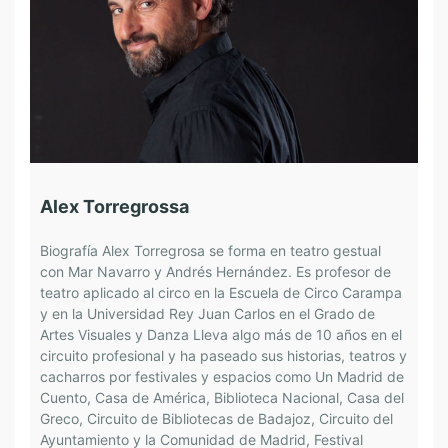
Alex Torregrossa
C
Biografía Alex Torregrosa se forma en teatro gestual
B
con Mar Navarro y Andrés Hernández. Es profesor de
T
teatro aplicado al circo en la Escuela de Circo Carampa
d
y en la Universidad Rey Juan Carlos en el Grado de
D
Artes Visuales y Danza Lleva algo más de 10 años en el
c
circuito profesional y ha paseado sus historias, teatros y
e
cacharros por festivales y espacios como Un Madrid de
c
Cuento, Casa de América, Biblioteca Nacional, Casa del
l
Greco, Circuito de Bibliotecas de Badajoz, Circuito del
c
Ayuntamiento y la Comunidad de Madrid, Festival
f