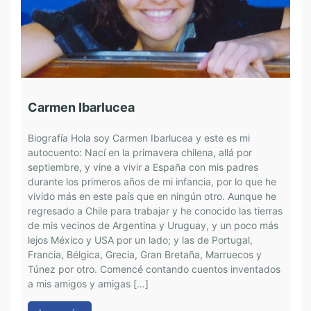
Carmen Ibarlucea
E
Biografía Hola soy Carmen Ibarlucea y este es mi
autocuento: Nací en la primavera chilena, allá por
B
septiembre, y vine a vivir a España con mis padres
C
durante los primeros años de mi infancia, por lo que he
a
vivido más en este país que en ningún otro. Aunque he
d
regresado a Chile para trabajar y he conocido las tierras
3
de mis vecinos de Argentina y Uruguay, y un poco más
«
lejos México y USA por un lado; y las de Portugal,
S
Francia, Bélgica, Grecia, Gran Bretaña, Marruecos y
h
Túnez por otro. Comencé contando cuentos inventados
h
a mis amigos y amigas […]
m
q