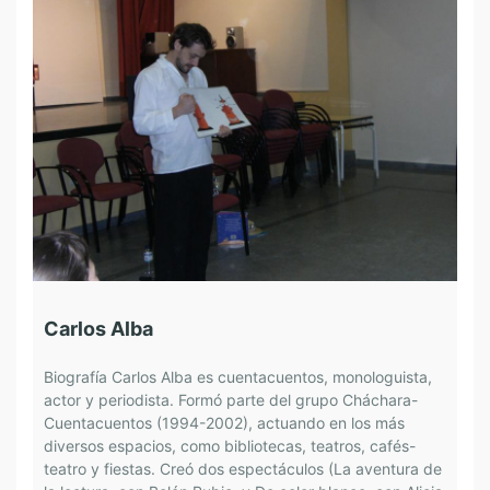
Carlos Alba
D
Biografía Carlos Alba es cuentacuentos, monologuista,
B
actor y periodista. Formó parte del grupo Cháchara-
D
Cuentacuentos (1994-2002), actuando en los más
d
diversos espacios, como bibliotecas, teatros, cafés-
T
teatro y fiestas. Creó dos espectáculos (La aventura de
e