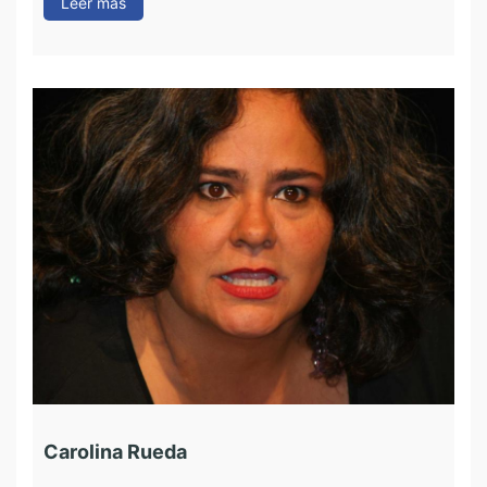
Leer más
Carolina Rueda
F