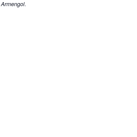
e
.
Armengol