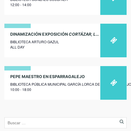
octubre
12:00 - 14:00
2017
06
DINAMIZACIÓN EXPOSICIÓN
CORTÁZAR, LECTOR DEL MUNDO
BIBLIOTECA ARTURO GAZUL
octubre
ALL DAY
2017
11
PEPE MAESTRO EN ESPARRAGALEJO
BIBLIOTECA PÚBLICA MUNICIPAL GARCÍA LORCA DE ESPARRAGALEJ
febrero
10:00 - 18:00
2019