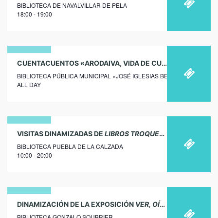
BIBLIOTECA DE NAVALVILLAR DE PELA
noviembre
18:00 - 19:00
2018
21
CUENTACUENTOS «ARODAIVA, VIDA DE CUENTOS» EN VILLALBA DE LOS BARROS
BIBLIOTECA PÚBLICA MUNICIPAL «JOSÉ IGLESIAS BENÍTEZ»
octubre
ALL DAY
2025
27
VISITAS DINAMIZADAS DE
LIBROS TROQUELADOS
EN PUEBL
BIBLIOTECA PUEBLA DE LA CALZADA
febrero
10:00 - 20:00
2019
06
DINAMIZACIÓN DE LA EXPOSICIÓN
VER, OÍR Y … ¡HABLAR
EN
BIBLIOTECA GONZALO SOUBRIER