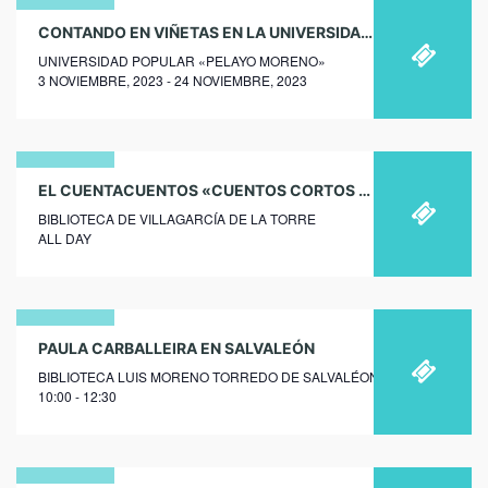
03
CONTANDO EN VIÑETAS EN LA UNIVERSIDAD POPULAR «PELAYO MORENO»
UNIVERSIDAD POPULAR «PELAYO MORENO»
noviembre
3 NOVIEMBRE, 2023 - 24 NOVIEMBRE, 2023
2023
24
EL CUENTACUENTOS «CUENTOS CORTOS Y RELATOS PARA VOLAR UN RATO» EN LA BIBLIOTECA DE VILLAGARCÍA DE LA TORRE
BIBLIOTECA DE VILLAGARCÍA DE LA TORRE
octubre
ALL DAY
2023
06
PAULA CARBALLEIRA EN SALVALEÓN
BIBLIOTECA LUIS MORENO TORREDO DE SALVALÉON
febrero
10:00 - 12:30
2020