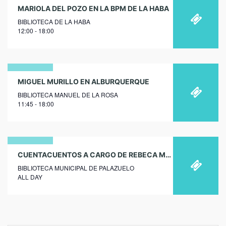
24
MARIOLA DEL POZO EN LA BPM DE LA HABA
BIBLIOTECA DE LA HABA
octubre
12:00 - 18:00
2018
12
MIGUEL MURILLO EN ALBURQUERQUE
BIBLIOTECA MANUEL DE LA ROSA
febrero
11:45 - 18:00
2020
03
CUENTACUENTOS A CARGO DE REBECA MARTÍN EN LA BIBLIOTECA MUNICIPAL DE PALAZUELO
BIBLIOTECA MUNICIPAL DE PALAZUELO
noviembre
ALL DAY
2023