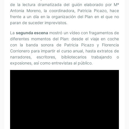
de la lectura dramatizada del guión elaborado por Mª
Antonia Moreno, la coordinadora, Patricia Picazo, hace
frente a un día en la organización del Plan en el que no
paran de suceder imprevistos.
La
segunda escena
mostró un vídeo con fragamentos de
diferentes momentos del Plan: desde el viaje en coche
con la banda sonora de Patricia Picazo y Florencia
Corrionero para impartir el curso anual, hasta extratos de
narradores, escritores, bibliotecarios trabajando o
exposiones, así como entrevistas al público.