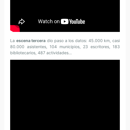
La
escena tercera
dio paso a los datos: 45.000 km, casi
80.000 asistentes, 104 municipios, 23 escritores, 183
bibliotecarios, 487 actividades…