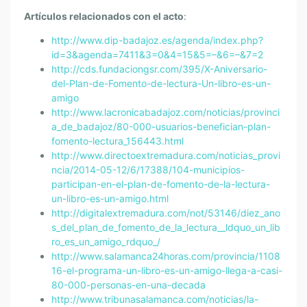
Artículos relacionados con el acto
:
http://www.dip-badajoz.es/agenda/index.php?
id=3&agenda=7411&3=0&4=15&5=–&6=–&7=2
http://cds.fundaciongsr.com/395/X-Aniversario-
del-Plan-de-Fomento-de-lectura-Un-libro-es-un-
amigo
http://www.lacronicabadajoz.com/noticias/provinci
a_de_badajoz/80-000-usuarios-benefician-plan-
fomento-lectura_156443.html
http://www.directoextremadura.com/noticias_provi
ncia/2014-05-12/6/17388/104-municipios-
participan-en-el-plan-de-fomento-de-la-lectura-
un-libro-es-un-amigo.html
http://digitalextremadura.com/not/53146/diez_ano
s_del_plan_de_fomento_de_la_lectura__ldquo_un_lib
ro_es_un_amigo_rdquo_/
http://www.salamanca24horas.com/provincia/1108
16-el-programa-un-libro-es-un-amigo-llega-a-casi-
80-000-personas-en-una-decada
http://www.tribunasalamanca.com/noticias/la-