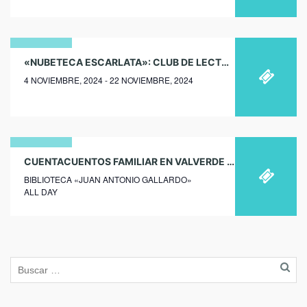
04
«NUBETECA ESCARLATA»: CLUB DE LECTURA EN LA NUBE
4 NOVIEMBRE, 2024 - 22 NOVIEMBRE, 2024
noviembre
2024
07
CUENTACUENTOS FAMILIAR EN VALVERDE DE BURGUILLOS
BIBLIOTECA «JUAN ANTONIO GALLARDO»
julio
ALL DAY
2025