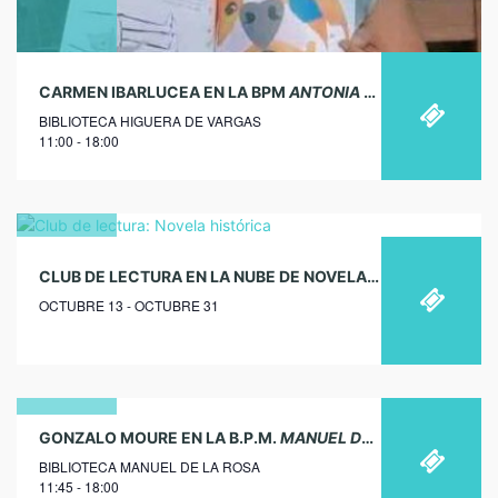
CARMEN IBARLUCEA EN LA BPM
ANTONIA DEL BARCO
DE H
BIBLIOTECA HIGUERA DE VARGAS
11:00 - 18:00
13
CLUB DE LECTURA EN LA NUBE DE NOVELA HISTÓRICA EN OCTUBRE
octubre
OCTUBRE 13 - OCTUBRE 31
2026
21
GONZALO MOURE EN LA B.P.M.
MANUEL DE LA ROSA
DE AL
BIBLIOTECA MANUEL DE LA ROSA
febrero
11:45 - 18:00
2018