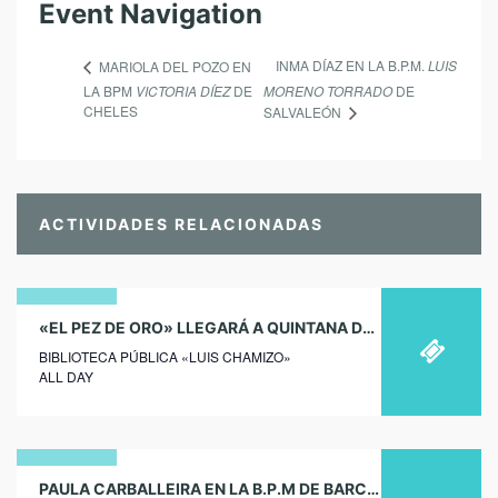
Event Navigation
INMA DÍAZ EN LA B.P.M.
LUIS
MARIOLA DEL POZO EN
LA BPM
VICTORIA DÍEZ
DE
MORENO TORRADO
DE
CHELES
SALVALEÓN
ACTIVIDADES RELACIONADAS
30
«EL PEZ DE ORO» LLEGARÁ A QUINTANA DE LA SERENA: CUENTACUENTOS INFANTIL CON FERNANDO SALDAÑA
BIBLIOTECA PÚBLICA «LUIS CHAMIZO»
octubre
ALL DAY
2024
08
PAULA CARBALLEIRA EN LA B.P.M DE BARCARROTA