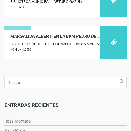
BIBLIOTECA MUNICIPAL «ARTURO GAZUL»
noviembre
ALL DAY
2025
24
MARGALIDA ALBERTÍ EN LA BPM
PEDRO DE LORENZO
DE SA
BIBLIOTECA PEDRO DE LORENZO DE SANTA MARTA DE LOS BARROS
noviembre
10:45 - 12:30
2017
ENTRADAS RECIENTES
Rosa Montero
Paco Roca