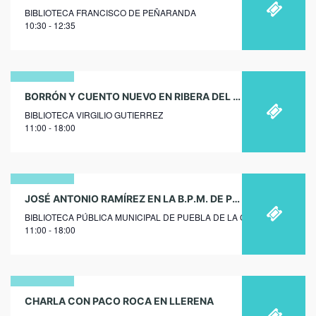
BIBLIOTECA FRANCISCO DE PEÑARANDA
febrero
10:30 - 12:35
2018
12
BORRÓN Y CUENTO NUEVO EN RIBERA DEL FRESNO
BIBLIOTECA VIRGILIO GUTIERREZ
diciembre
11:00 - 18:00
2018
19
JOSÉ ANTONIO RAMÍREZ EN LA B.P.M. DE PUEBLA DE LA CALZADA
BIBLIOTECA PÚBLICA MUNICIPAL DE PUEBLA DE LA CALZADA
diciembre
11:00 - 18:00
2017
25
CHARLA CON PACO ROCA EN LLERENA