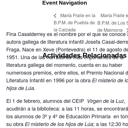
Event Navigation
María Fraile 
María Fraile en la
B.P.M. de Puebla de
B.P.M. de Los 
la Calzada
de Maimona
Fina Casalderrey es el nombre por el que se conoce 
autora gallega de literatura infantil Josefa Casal-derr
Fraga. Nace en Xeve (Pontevedra) el 11 de agosto d
Actividades Relacionadas
1951. Una de las narradoras más importantes de la
literatura gallega del momento, cuenta en su haber
numerosos premios, entre ellos, el Premio Nacional 
Literatura Infantil en 1996 por la obra
El misterio de l
.
hijos de Lúa
El 1 de febrero, alumnos del CEIP
,
Virgen de la Luz
acudirán a la biblioteca: a las 11 horas, se encontrar
los alumnos de 3º y 4º de Educación Primaria en tor
su obra
; a las 12:30 h
El misterio de los hijos de Lúa