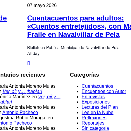
07
mayo
2026
de
Cuentacuentos para adultos:
«Cuentos entretejidos», con M
Fraile en Navalvillar de Pela
Biblioteca Pública Municipal de Navalvillar de Pela
All day
tarios recientes
Categorías
aría Antonia Moreno Mulas
Cuentacuentos
n
Ver, oír y… ¡hablar!
Encuentros con Autor
ónica Martínez
en
Ver, oír y…
Entrevistas
ablar!
Exposiciones
aría Antonia Moreno Mulas
Lecturas del Plan
n
Antonio Pacheco
Lee en la Nube
gustina Rubio Moraga.
en
Reflexiones
ntonio Pacheco
Reportajes
aría Antonia Moreno Mulas
Sin categoría