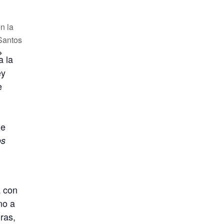
en la
Santos
a la
ey
e
de
os
á con
no a
oras,