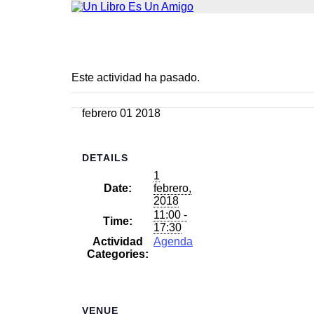
Este actividad ha pasado.
febrero
01
2018
DETAILS
1
Date:
febrero,
2018
11:00 -
Time:
17:30
Actividad
Agenda
Categories:
VENUE