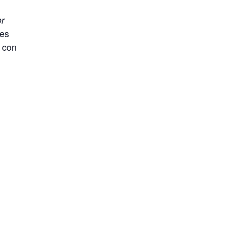
or
res
n con