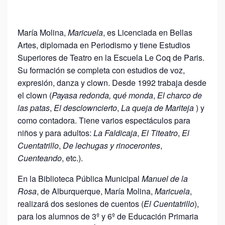
María Molina,
Maricuela
, es Licenciada en Bellas
Artes, diplomada en Periodismo y tiene Estudios
Superiores de Teatro en la Escuela Le Coq de Paris.
Su formación se completa con estudios de voz,
expresión, danza y clown. Desde 1992 trabaja desde
el clown (
Payasa redonda, qué monda
,
El charco de
las patas
,
El desclowncierto
,
La queja de Mariteja
) y
como contadora. Tiene varios espectáculos para
niños y para adultos:
La Faldicaja
,
El Titeatro
,
El
Cuentatrillo
,
De lechugas y rinocerontes
,
Cuenteando
, etc.).
En la Biblioteca Pública Municipal
Manuel de la
Rosa
, de Alburquerque, María Molina,
Maricuela
,
realizará dos sesiones de cuentos (
El Cuentatrillo
),
para los alumnos de 3º y 6º de Educación Primaria