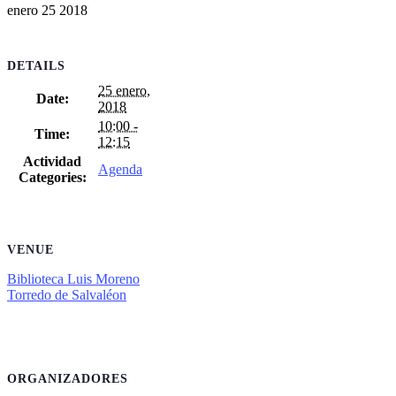
enero
25
2018
DETAILS
25 enero,
Date:
2018
10:00 -
Time:
12:15
Actividad
Agenda
Categories:
VENUE
Biblioteca Luis Moreno
Torredo de Salvaléon
ORGANIZADORES