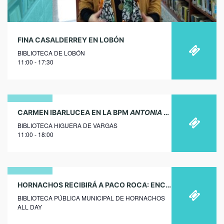
FINA CASALDERREY EN LOBÓN
BIBLIOTECA DE LOBÓN
11:00 - 17:30
17
CARMEN IBARLUCEA EN LA BPM
ANTONIA DEL BARCO
DE H
BIBLIOTECA HIGUERA DE VARGAS
enero
11:00 - 18:00
2018
27
HORNACHOS RECIBIRÁ A PACO ROCA: ENCUENTRO CON AUTOR
BIBLIOTECA PÚBLICA MUNICIPAL DE HORNACHOS
noviembre
ALL DAY
2024