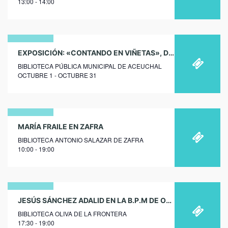
13:00 - 14:00
01
EXPOSICIÓN: «CONTANDO EN VIÑETAS», DE PACO ROCA EN ACEUCHAL
BIBLIOTECA PÚBLICA MUNICIPAL DE ACEUCHAL
octubre
OCTUBRE 1 - OCTUBRE 31
2026
23
MARÍA FRAILE EN ZAFRA
BIBLIOTECA ANTONIO SALAZAR DE ZAFRA
octubre
10:00 - 19:00
2019
28
JESÚS SÁNCHEZ ADALID EN LA B.P.M DE OLIVA DE LA FRONTERA
BIBLIOTECA OLIVA DE LA FRONTERA
febrero
17:30 - 19:00
2018