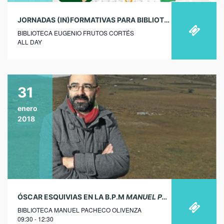
JORNADAS (IN)FORMATIVAS PARA BIBLIOTECARIOS
UN LIB
BIBLIOTECA EUGENIO FRUTOS CORTÉS
ALL DAY
31
enero
2018
ÓSCAR ESQUIVIAS EN LA B.P.M
MANUEL PACHECO
DE OLIV
BIBLIOTECA MANUEL PACHECO OLIVENZA
09:30 - 12:30