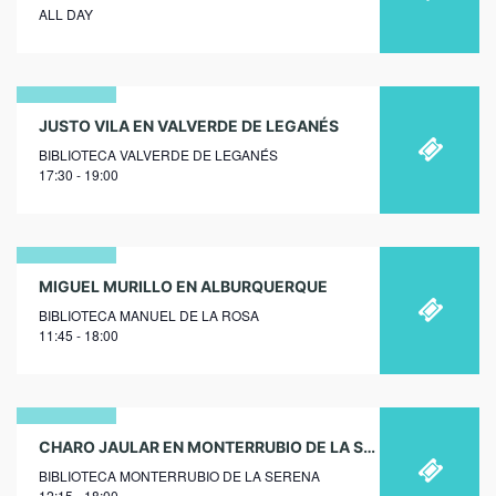
octubre
ALL DAY
2025
20
JUSTO VILA EN VALVERDE DE LEGANÉS
BIBLIOTECA VALVERDE DE LEGANÉS
febrero
17:30 - 19:00
2020
12
MIGUEL MURILLO EN ALBURQUERQUE
BIBLIOTECA MANUEL DE LA ROSA
febrero
11:45 - 18:00
2020
13
CHARO JAULAR EN MONTERRUBIO DE LA SERENA
BIBLIOTECA MONTERRUBIO DE LA SERENA
diciembre
12:15 - 18:00