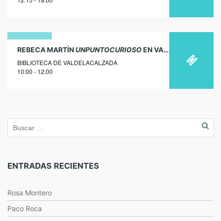
2018
25
REBECA MARTÍN
UNPUNTOCURIOSO
EN VALDELACALZADA
BIBLIOTECA DE VALDELACALZADA
octubre
10:00 - 12:00
2019
ENTRADAS RECIENTES
Rosa Montero
Paco Roca