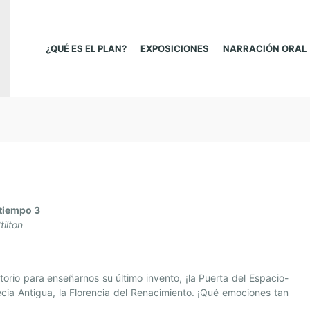
¿QUÉ ES EL PLAN?
EXPOSICIONES
NARRACIÓN ORAL
 tiempo 3
ilton
atorio para enseñarnos su último invento, ¡la Puerta del Espacio-
recia Antigua, la Florencia del Renacimiento. ¡Qué emociones tan