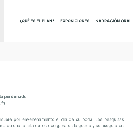
¿QUÉ ES EL PLAN?
EXPOSICIONES
NARRACIÓN ORAL
tá perdonado
eig
 muere por envenenamiento el día de su boda. Las pesquisas
oria de una familia de los que ganaron la guerra y se aseguraron