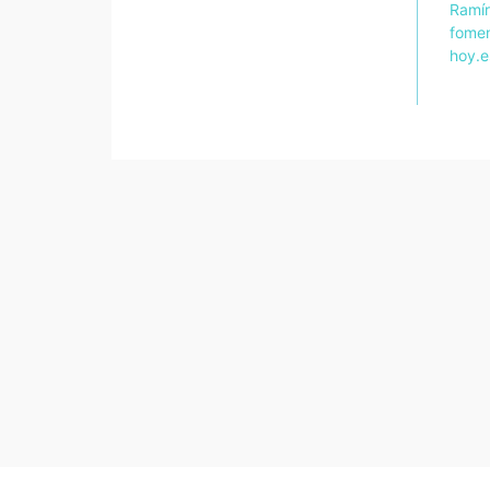
Ramír
fomen
hoy.e