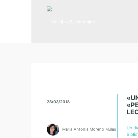
«UN
28/03/2018
«P
LE
Un dí
María Antonia Moreno Mulas
Bibli