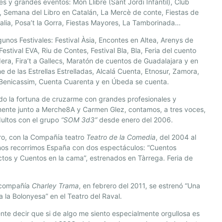
res y grandes eventos: Món Llibre (Sant Jordi Infantil), Club
 Semana del Libro en Catalán, La Mercè de conte, Fiestas de
lalia, Posa’t la Gorra, Fiestas Mayores, La Tamborinada…
gunos Festivales: Festival Àsia, Encontes en Altea, Arenys de
Festival EVA, Riu de Contes, Festival Bla, Bla, Feria del cuento
era, Fira’t a Gallecs, Maratón de cuentos de Guadalajara y en
e de las Estrellas Estrelladas, Alcalá Cuenta, Etnosur, Zamora,
 Benicassim, Cuenta Cuarenta y en Úbeda se cuenta.
do la fortuna de cruzarme con grandes profesionales y
ente junto a Merche8A y Carmen Glez, contamos, a tres voces,
ultos con el grupo
“SOM 3d3”
desde enero del 2006.
ro, con la Compañía teatro
Teatro de la Comedia
, del 2004 al
nos recorrimos España con dos espectáculos: “Cuentos
ctos y Cuentos en la cama”, estrenados en Tàrrega. Feria de
 compañía
Charley Trama
, en febrero del 2011, se estrenó “Una
a la Bolonyesa” en el Teatro del Raval.
nte decir que si de algo me siento especialmente orgullosa es