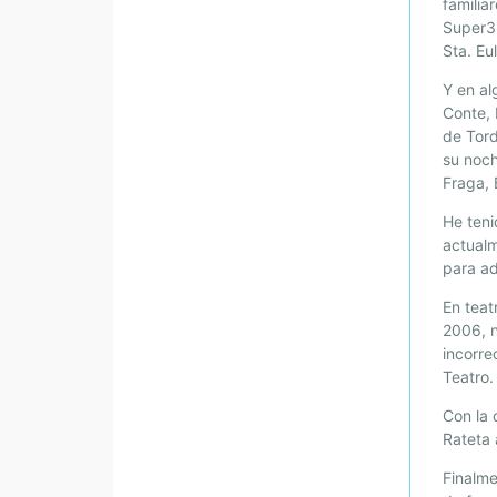
familia
Super3,
Sta. Eu
Y en al
Conte, 
de Tord
su noch
Fraga,
He teni
actualm
para ad
En teat
2006, 
incorre
Teatro.
Con la
Rateta 
Finalme