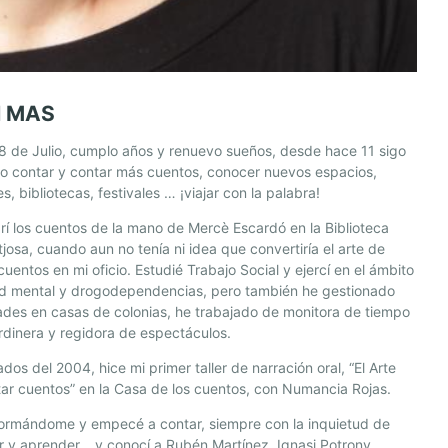
 MAS
 de Julio, cumplo años y renuevo sueños, desde hace 11 sigo
o contar y contar más cuentos, conocer nuevos espacios,
s, bibliotecas, festivales … ¡viajar con la palabra!
í los cuentos de la mano de Mercè Escardó en la Biblioteca
josa, cuando aun no tenía ni idea que convertiría el arte de
cuentos en mi oficio. Estudié Trabajo Social y ejercí en el ámbito
ud mental y drogodependencias, pero también he gestionado
ades en casas de colonias, he trabajado de monitora de tiempo
jardinera y regidora de espectáculos.
dos del 2004, hice mi primer taller de narración oral, “El Arte
ar cuentos” en la Casa de los cuentos, con Numancia Rojas.
formándome y empecé a contar, siempre con la inquietud de
 y aprender… y conocí a Rubén Martínez, Ignasi Potrony,