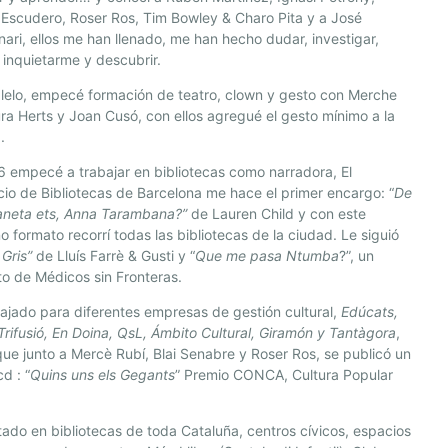
Escudero, Roser Ros, Tim Bowley & Charo Pita y a José
ri, ellos me han llenado, me han hecho dudar, investigar,
 inquietarme y descubrir.
lelo, empecé formación de teatro, clown y gesto con Merche
ra Herts y Joan Cusó, con ellos agregué el gesto mínimo a la
.
 empecé a trabajar en bibliotecas como narradora, El
io de Bibliotecas de Barcelona me hace el primer encargo: “
De
laneta ets, Anna Tarambana?”
de Lauren Child y con este
 formato recorrí todas las bibliotecas de la ciudad. Le siguió
 Gris”
de Lluís Farrè & Gusti y “
Que me pasa Ntumba
?”, un
o de Médicos sin Fronteras.
ajado para diferentes empresas de gestión cultural,
Edúcats,
 Trifusió, En Doina, QsL, Ámbito Cultural, Giramón y Tantàgora
,
que junto a Mercè Rubí, Blai Senabre y Roser Ros, se publicó un
cd : “
Quins uns els Gegants
” Premio CONCA, Cultura Popular
ado en bibliotecas de toda Cataluña, centros cívicos, espacios