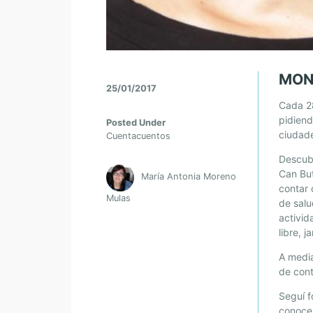
MON
25/01/2017
Cada 28
pidiend
Posted Under
ciudade
Cuentacuentos
Descubr
Can But
María Antonia Moreno
contar 
Mulas
de sal
activid
libre, 
A media
de cont
Seguí 
conocer