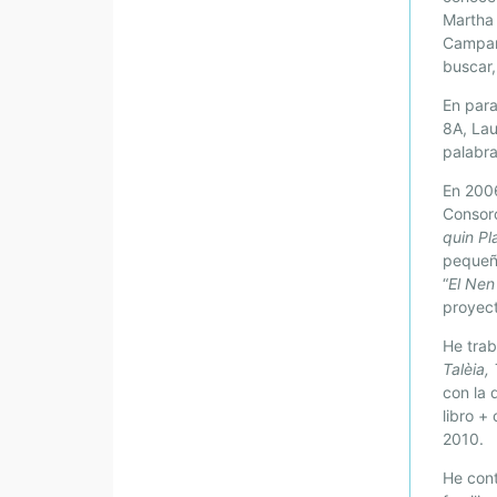
Martha 
Campana
buscar,
En para
8A, Lau
palabra
En 2006
Consorc
quin P
pequeño
“
El Nen
proyect
He trab
Talèia,
con la 
libro + 
2010.
He cont