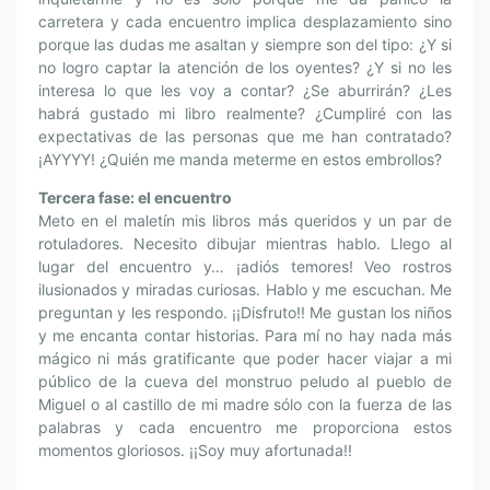
carretera y cada encuentro implica desplazamiento sino
porque las dudas me asaltan y siempre son del tipo: ¿Y si
no logro captar la atención de los oyentes? ¿Y si no les
interesa lo que les voy a contar? ¿Se aburrirán? ¿Les
habrá gustado mi libro realmente? ¿Cumpliré con las
expectativas de las personas que me han contratado?
¡AYYYY! ¿Quién me manda meterme en estos embrollos?
Tercera fase: el encuentro
Meto en el maletín mis libros más queridos y un par de
rotuladores. Necesito dibujar mientras hablo. Llego al
lugar del encuentro y… ¡adiós temores! Veo rostros
ilusionados y miradas curiosas. Hablo y me escuchan. Me
preguntan y les respondo. ¡¡Disfruto!! Me gustan los niños
y me encanta contar historias. Para mí no hay nada más
mágico ni más gratificante que poder hacer viajar a mi
público de la cueva del monstruo peludo al pueblo de
Miguel o al castillo de mi madre sólo con la fuerza de las
palabras y cada encuentro me proporciona estos
momentos gloriosos. ¡¡Soy muy afortunada!!