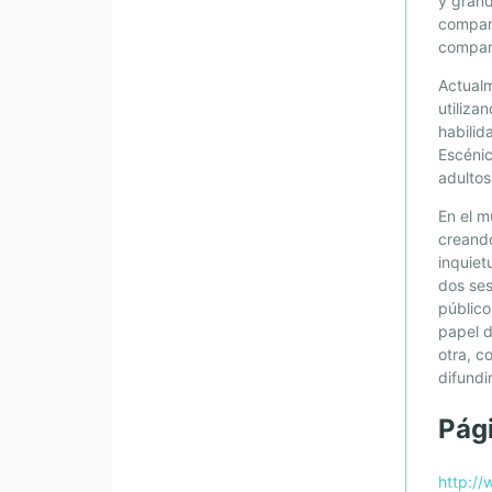
y gran
compart
compart
Actualm
utiliza
habili
Escénic
adultos
En el m
creando
inquiet
dos ses
público
papel d
otra, c
difundi
Pág
http:/