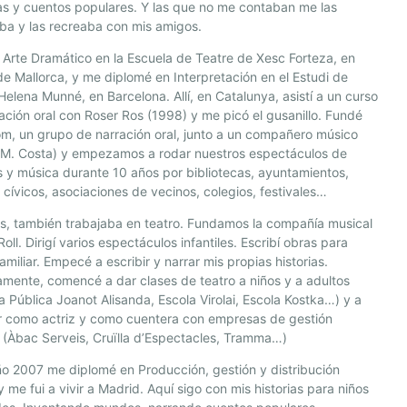
s y cuentos populares. Y las que no me contaban me las
ba y las recreaba con mis amigos.
 Arte Dramático en la Escuela de Teatre de Xesc Forteza, en
e Mallorca, y me diplomé en Interpretación en el Estudi de
Helena Munné, en Barcelona. Allí, en Catalunya, asistí a un curso
ación oral con Roser Ros (1998) y me picó el gusanillo. Fundé
rom, un grupo de narración oral, junto a un compañero músico
 M. Costa) y empezamos a rodar nuestros espectáculos de
 y música durante 10 años por bibliotecas, ayuntamientos,
 cívicos, asociaciones de vecinos, colegios, festivales…
s, también trabajaba en teatro. Fundamos la compañía musical
oll. Dirigí varios espectáculos infantiles. Escribí obras para
familiar. Empecé a escribir y narrar mis propias historias.
amente, comencé a dar clases de teatro a niños y a adultos
a Pública Joanot Alisanda, Escola Virolai, Escola Kostka…) y a
r como actriz y como cuentera con empresas de gestión
l (Àbac Serveis, Cruïlla d’Espectacles, Tramma…)
ño 2007 me diplomé en Producción, gestión y distribución
 y me fui a vivir a Madrid. Aquí sigo con mis historias para niños