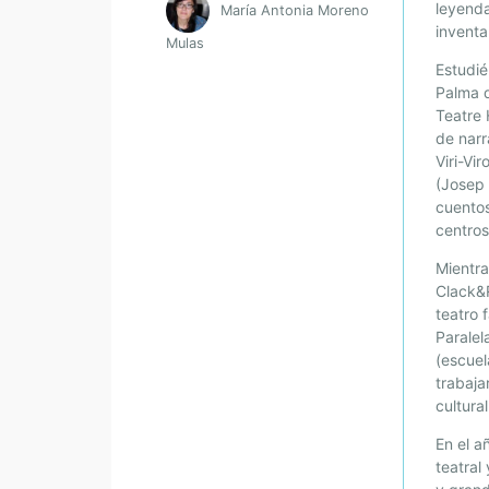
leyenda
María Antonia Moreno
inventa
Mulas
Estudié
Palma d
Teatre 
de narr
Viri-Vi
(Josep
cuentos
centros
Mientra
Clack&R
teatro 
Paralel
(escuel
trabaja
cultura
En el a
teatral