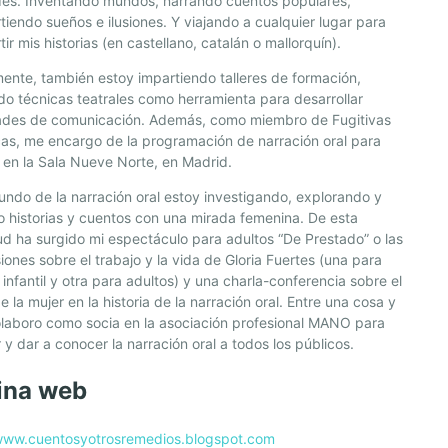
des. Inventando mundos, narrando cuentos populares,
iendo sueños e ilusiones. Y viajando a cualquier lugar para
ir mis historias (en castellano, catalán o mallorquín).
ente, también estoy impartiendo talleres de formación,
ndo técnicas teatrales como herramienta para desarrollar
dades de comunicación. Además, como miembro de Fugitivas
as, me encargo de la programación de narración oral para
 en la Sala Nueve Norte, en Madrid.
undo de la narración oral estoy investigando, explorando y
 historias y cuentos con una mirada femenina. De esta
ud ha surgido mi espectáculo para adultos “De Prestado” o las
iones sobre el trabajo y la vida de Gloria Fuertes (una para
 infantil y otra para adultos) y una charla-conferencia sobre el
e la mujer en la historia de la narración oral. Entre una cosa y
olaboro como socia en la asociación profesional MANO para
r y dar a conocer la narración oral a todos los públicos.
ina web
/www.cuentosyotrosremedios.blogspot.com