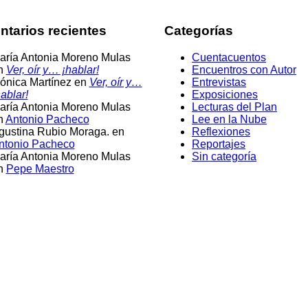
tarios recientes
Categorías
aría Antonia Moreno Mulas
Cuentacuentos
n
Ver, oír y… ¡hablar!
Encuentros con Autor
ónica Martínez
en
Ver, oír y…
Entrevistas
ablar!
Exposiciones
aría Antonia Moreno Mulas
Lecturas del Plan
n
Antonio Pacheco
Lee en la Nube
gustina Rubio Moraga.
en
Reflexiones
ntonio Pacheco
Reportajes
aría Antonia Moreno Mulas
Sin categoría
n
Pepe Maestro