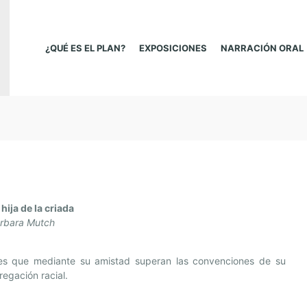
¿QUÉ ES EL PLAN?
EXPOSICIONES
NARRACIÓN ORAL
 hija de la criada
rbara Mutch
es que mediante su amistad superan las convenciones de su
egación racial.