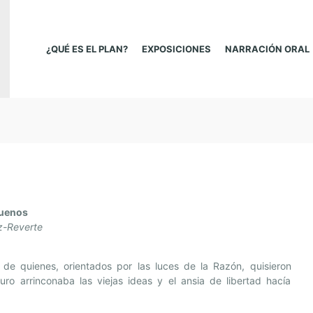
¿QUÉ ES EL PLAN?
EXPOSICIONES
NARRACIÓN ORAL
uenos
z-Reverte
de quienes, orientados por las luces de la Razón, quisieron
ro arrinconaba las viejas ideas y el ansia de libertad hacía