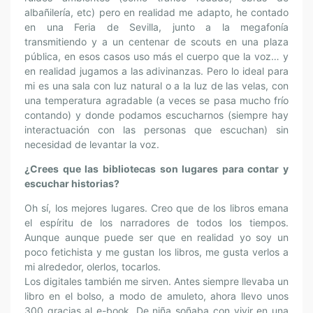
albañilería, etc) pero en realidad me adapto, he contado
en una Feria de Sevilla, junto a la megafonía
transmitiendo y a un centenar de scouts en una plaza
pública, en esos casos uso más el cuerpo que la voz… y
en realidad jugamos a las adivinanzas. Pero lo ideal para
mi es una sala con luz natural o a la luz de las velas, con
una temperatura agradable (a veces se pasa mucho frío
contando) y donde podamos escucharnos (siempre hay
interactuación con las personas que escuchan) sin
necesidad de levantar la voz.
¿Crees que las bibliotecas son lugares para contar y
escuchar historias?
Oh sí, los mejores lugares. Creo que de los libros emana
el espíritu de los narradores de todos los tiempos.
Aunque aunque puede ser que en realidad yo soy un
poco fetichista y me gustan los libros, me gusta verlos a
mi alrededor, olerlos, tocarlos.
Los digitales también me sirven. Antes siempre llevaba un
libro en el bolso, a modo de amuleto, ahora llevo unos
300 gracias al e-book. De niña soñaba con vivir en una