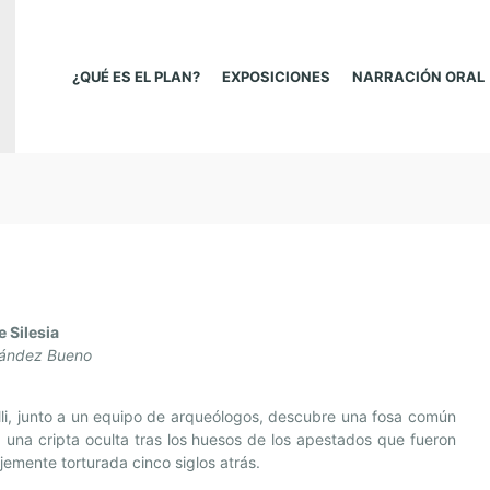
¿QUÉ ES EL PLAN?
EXPOSICIONES
NARRACIÓN ORAL
e Silesia
nández Bueno
li, junto a un equipo de arqueólogos, descubre una fosa común
la una cripta oculta tras los huesos de los apestados que fueron
jemente torturada cinco siglos atrás.