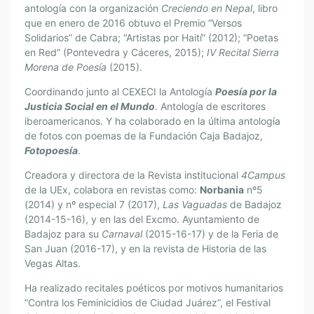
antología con la organización
Creciendo en Nepal
, libro
que en enero de 2016 obtuvo el Premio “Versos
Solidarios” de Cabra; “Artistas por Haití” (2012); “Poetas
en Red” (Pontevedra y Cáceres, 2015);
IV Recital Sierra
Morena de Poesía
(2015).
Coordinando junto al CEXECI la Antología
Poesía por la
Justicia Social en el Mundo
. Antología de escritores
iberoamericanos. Y ha colaborado en la última antología
de fotos con poemas de la Fundación Caja Badajoz,
Fotopoesía
.
Creadora y directora de la Revista institucional
4Campus
de la UEx, colabora en revistas como:
Norbania
nº5
(2014) y nº especial 7 (2017),
Las Vaguadas
de Badajoz
(2014-15-16), y en las del Excmo. Ayuntamiento de
Badajoz para su
Carnaval
(2015-16-17) y de la Feria de
San Juan (2016-17), y en la revista de Historia de las
Vegas Altas.
Ha realizado recitales poéticos por motivos humanitarios
“Contra los Feminicidios de Ciudad Juárez”, el Festival