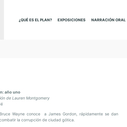
¿QUÉ ES EL PLAN?
EXPOSICIONES
NARRACIÓN ORAL
n: año uno
ción de Lauren Montgomery
dé
n Bruce Wayne conoce a James Gordon, rápidamente se dan
combatir la corrupción de ciudad gótica.