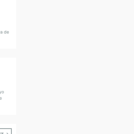
ra de
.
yo
e
ios