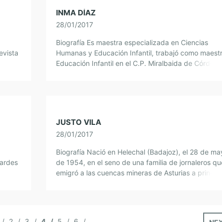
INMA DÍAZ
28/01/2017
Biografía Es maestra especializada en Ciencias
evista
Humanas y Educación Infantil, trabajó como maest
. Sus
Educación Infantil en el C.P. Miralbaida de Córdoba
Autora de más de una treintena de libros […]
JUSTO VILA
28/01/2017
Biografía Nació en Helechal (Badajoz), el 28 de ma
Tardes
de 1954, en el seno de una familia de jornaleros qu
Juan
emigró a las cuencas mineras de Asturias a princip
de […]
2
3
4
5
6