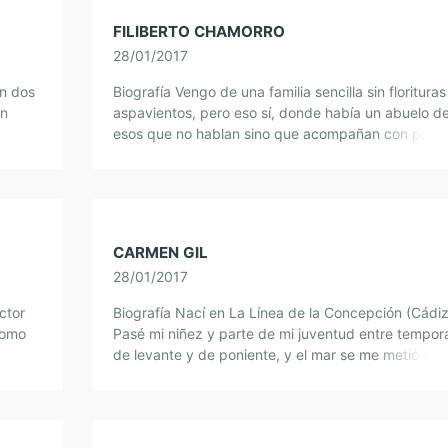
FILIBERTO CHAMORRO
28/01/2017
an dos
Biografía Vengo de una familia sencilla sin florituras
an
aspavientos, pero eso sí, donde había un abuelo d
 (Gran
esos que no hablan sino que acompañan con pala
Y de esas palabras […]
CARMEN GIL
28/01/2017
ctor
Biografía Nací en La Línea de la Concepción (Cádiz
como
Pasé mi niñez y parte de mi juventud entre tempor
ación
de levante y de poniente, y el mar se me metió […]