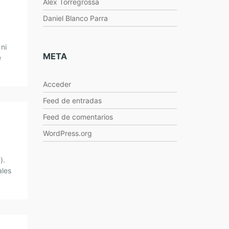
Alex Torregrossa
Daniel Blanco Parra
 ni
META
e
bras…
Acceder
Feed de entradas
Feed de comentarios
WordPress.org
).
ales