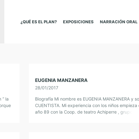
¿QUÉ ES EL PLAN?
EXPOSICIONES
NARRACIÓN ORAL
EUGENIA MANZANERA
28/01/2017
 “ la
Biografía Mi nombre es EUGENIA MANZANERA y s
porque
CUENTISTA. Mi experiencia con los niños empieza 
 […]
año 89 con la Coop. de teatro Achiperre , grupo qu
dedica […]