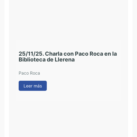
25/11/25. Charla con Paco Roca en la
Biblioteca de Llerena
10/
lec
Paco Roca
Pac
Leer más
Le