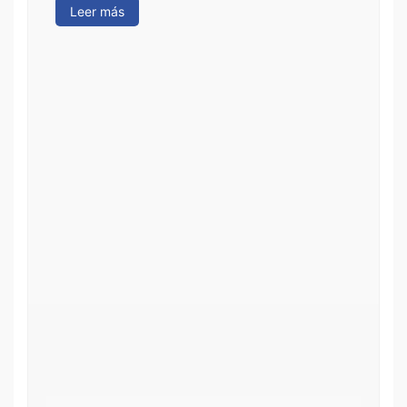
Leer más
Le