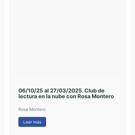
06/10/25 al 27/03/2025. Club de
lectura en la nube con Rosa Montero
27/
Bib
Hor
Rosa Montero
Pac
Leer más
Le