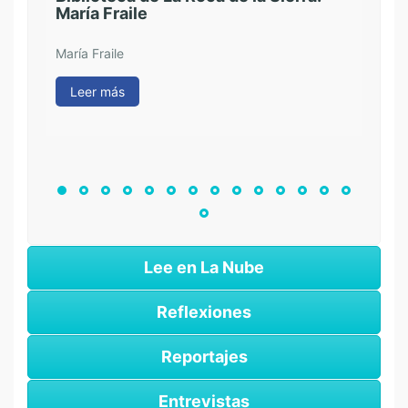
María Fraile
27/
Bib
«Eu
María Fraile
Pac
Leer más
Le
Lee en La Nube
Reflexiones
Reportajes
Entrevistas