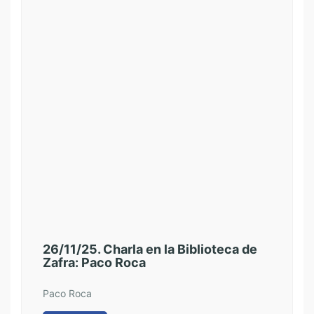
26/11/25. Charla en la Biblioteca de
21/
Zafra: Paco Roca
Mor
Mun
Paco Roca
Laur