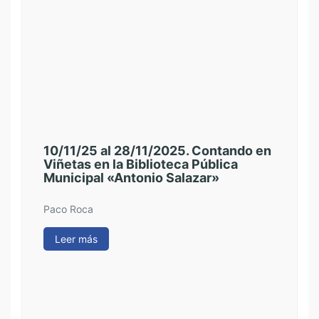
10/11/25 al 28/11/2025. Contando en
23/
Viñetas en la Biblioteca Pública
Fer
Municipal «Antonio Salazar»
Vil
Paco Roca
Fern
Leer más
Le