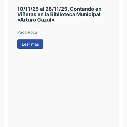
10/11/25 al 28/11/25. Contando en
Viñetas en la Biblioteca Municipal
04/
«Arturo Gazul»
Fer
«Ju
Paco Roca
Fern
Leer más
Le