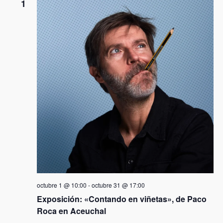
1
v
a
i
d
s
t
a
s
d
e
A
c
t
octubre 1 @ 10:00
-
octubre 31 @ 17:00
i
Exposición: «Contando en viñetas», de Paco
v
Roca en Aceuchal