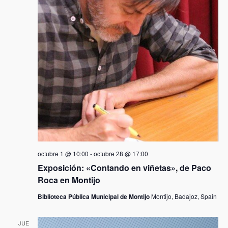
d
i
n
l
d
ó
a
a
e
f
n
e
d
v
c
d
i
e
h
e
s
a
s
t
.
b
a
ú
s
s
d
e
q
A
u
octubre 1 @ 10:00
-
octubre 28 @ 17:00
c
e
Exposición: «Contando en viñetas», de Paco
t
Roca en Montijo
d
i
Biblioteca Pública Municipal de Montijo
Montijo, Badajoz, Spain
v
a
i
y
JUE
d