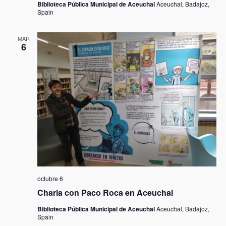
i
Biblioteca Pública Municipal de Aceuchal
Aceuchal, Badajoz,
Spain
d
a
MAR
6
d
e
s
octubre 6
Charla con Paco Roca en Aceuchal
Biblioteca Pública Municipal de Aceuchal
Aceuchal, Badajoz,
Spain