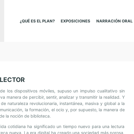
¿QUÉ ES EL PLAN?
EXPOSICIONES
NARRACIÓN ORAL
 LECTOR
e los dispositivos móviles, supuso un impulso cualitativo sin
 manera de percibir, sentir, analizar y transmitir la realidad. Y
 de naturaleza revolucionaria, instantánea, masiva y global a la
comunicación, la formación, el ocio y, por supuesto, la manera de
de la noción de biblioteca.
 vida cotidiana ha significado un tiempo nuevo para una lectura
oteca nueva. La era digital ha creado una sociedad más porosa,